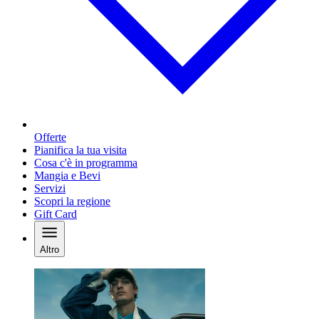
Offerte
Pianifica la tua visita
Cosa c'è in programma
Mangia e Bevi
Servizi
Scopri la regione
Gift Card
Altro