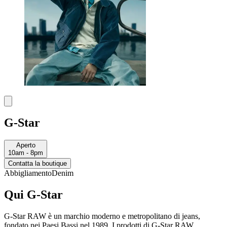
G-Star
Aperto
10am - 8pm
Contatta la boutique
Abbigliamento
Denim
Qui G-Star
G-Star RAW è un marchio moderno e metropolitano di jeans,
fondato nei Paesi Bassi nel 1989. I prodotti di G-Star RAW