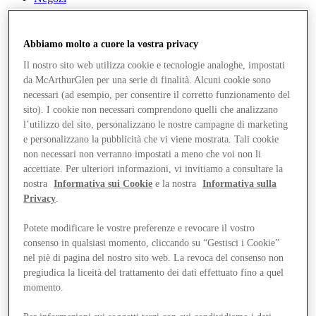
Abbiamo molto a cuore la vostra privacy
Il nostro sito web utilizza cookie e tecnologie analoghe, impostati
da McArthurGlen per una serie di finalità. Alcuni cookie sono
necessari (ad esempio, per consentire il corretto funzionamento del
sito). I cookie non necessari comprendono quelli che analizzano
l’utilizzo del sito, personalizzano le nostre campagne di marketing
e personalizzano la pubblicità che vi viene mostrata. Tali cookie
non necessari non verranno impostati a meno che voi non li
accettiate. Per ulteriori informazioni, vi invitiamo a consultare la
nostra
Informativa sui Cookie
e la nostra
Informativa sulla
Privacy
.
Potete modificare le vostre preferenze e revocare il vostro
consenso in qualsiasi momento, cliccando su “Gestisci i Cookie”
nel piè di pagina del nostro sito web. La revoca del consenso non
pregiudica la liceità del trattamento dei dati effettuato fino a quel
momento.
Offerte
Pianifica la tua visita
Cosa c'è in programma