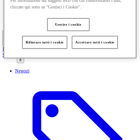
Per informazioni sui soggetti terzi con cui condividiamo i dati,
Mangia e Bevi
cliccate qui sotto su “Gestisci i Cookie”.
Servizi
Scopri la regione
Gift Card
Gestire i cookie
Rifiutare tutti i cookie
Accettare tutti i cookie
Altro
Il Club
Salvata
it
Negozi