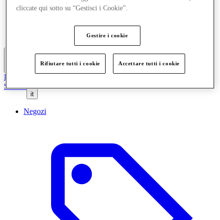
Mangia e Bevi
cliccate qui sotto su “Gestisci i Cookie”.
Servizi
Scopri la regione
Gift Card
Gestire i cookie
Rifiutare tutti i cookie
Accettare tutti i cookie
Altro
Il Club
Salvata
it
Negozi