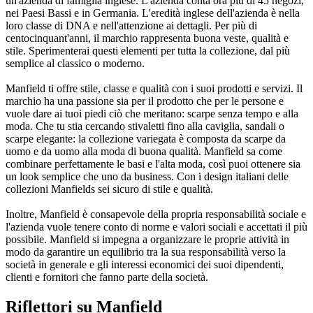
un'azienda di famiglia inglese. L'azienda conta ora più di 45 negozi,
nei Paesi Bassi e in Germania. L'eredità inglese dell'azienda è nella
loro classe di DNA e nell'attenzione ai dettagli. Per più di
centocinquant'anni, il marchio rappresenta buona veste, qualità e
stile. Sperimenterai questi elementi per tutta la collezione, dal più
semplice al classico o moderno.
Manfield ti offre stile, classe e qualità con i suoi prodotti e servizi. Il
marchio ha una passione sia per il prodotto che per le persone e
vuole dare ai tuoi piedi ciò che meritano: scarpe senza tempo e alla
moda. Che tu stia cercando stivaletti fino alla caviglia, sandali o
scarpe elegante: la collezione variegata è composta da scarpe da
uomo e da uomo alla moda di buona qualità. Manfield sa come
combinare perfettamente le basi e l'alta moda, così puoi ottenere sia
un look semplice che uno da business. Con i design italiani delle
collezioni Manfields sei sicuro di stile e qualità.
Inoltre, Manfield è consapevole della propria responsabilità sociale e
l'azienda vuole tenere conto di norme e valori sociali e accettati il più
possibile. Manfield si impegna a organizzare le proprie attività in
modo da garantire un equilibrio tra la sua responsabilità verso la
società in generale e gli interessi economici dei suoi dipendenti,
clienti e fornitori che fanno parte della società.
Riflettori su Manfield