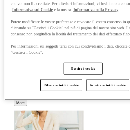
che voi non li accettiate. Per ulteriori informazioni, vi invitiamo a consu
Informativa sui Cookie
e la nostra
Informativa sulla Privacy
.
Potete modificare le vostre preferenze e revocare il vostro consenso in 
cliccando su “Gestisci i Cookie” nel piè di pagina del nostro sito web. L
consenso non pregiudica la liceità del trattamento dei dati effettuato fi
Per informazioni sui soggetti terzi con cui condividiamo i dati, cliccate q
“Gestisci i Cookie”.
Offerte
Pianifica la tua visita
Cosa c'è in programma
Gestire i cookie
Mangia e Bevi
Servizi
Scopri la regione
Rifiutare tutti i cookie
Accettare tutti i cookie
Gift Card
More