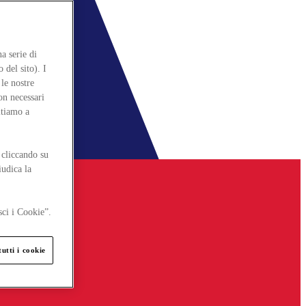
a serie di
 del sito). I
le nostre
on necessari
itiamo a
 cliccando su
iudica la
sci i Cookie”.
utti i cookie