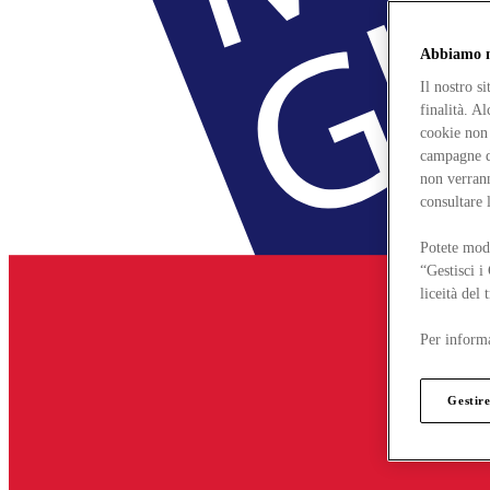
Abbiamo mo
Il nostro s
finalità. A
cookie non 
campagne di
non verrann
consultare 
Potete modi
“Gestisci i
liceità del
Per informa
Gestire