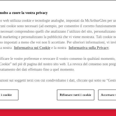
lto a cuore la vostra privacy
ito web utilizza cookie e tecnologie analoghe, impostati da McArthurGlen per un
lcuni cookie sono necessari (ad esempio, per consentire il corretto funzionamento
necessari comprendono quelli che analizzano l’utilizzo del sito, personalizzano 
 marketing e personalizzano la pubblicità che vi viene mostrata. Tali cookie n
o impostati a meno che voi non li accettiate. Per ulteriori informazioni, vi inv
la nostra
Informativa sui Cookie
e la nostra
Informativa sulla Privacy
.
ficare le vostre preferenze e revocare il vostro consenso in qualsiasi momento,
 Cookie” nel piè di pagina del nostro sito web. La revoca del consenso non preg
 trattamento dei dati effettuato fino a quel momento.
zioni sui soggetti terzi con cui condividiamo i dati, cliccate qui sotto su “Gesti
 i cookie
Rifiutare tutti i cookie
Accettare t