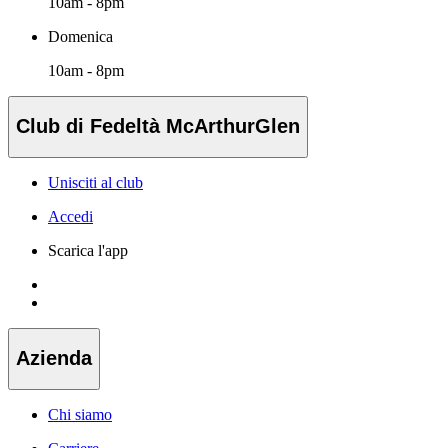
10am - 8pm
Domenica
10am - 8pm
Club di Fedeltà McArthurGlen
Unisciti al club
Accedi
Scarica l'app
Azienda
Chi siamo