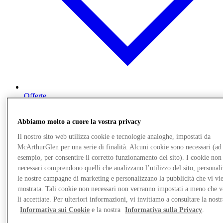
Offerte
Pianifica la tua visita
Cosa c'è in programma
Abbiamo molto a cuore la vostra privacy
Mangia e Bevi
Servizi
Il nostro sito web utilizza cookie e tecnologie analoghe, impostati da
Scopri la regione
McArthurGlen per una serie di finalità. Alcuni cookie sono necessari (ad
Gift Card
esempio, per consentire il corretto funzionamento del sito). I cookie non
necessari comprendono quelli che analizzano l’utilizzo del sito, personal
Altro
le nostre campagne di marketing e personalizzano la pubblicità che vi vi
mostrata. Tali cookie non necessari non verranno impostati a meno che 
li accettiate. Per ulteriori informazioni, vi invitiamo a consultare la nostr
Informativa sui Cookie
e la nostra
Informativa sulla Privacy
.