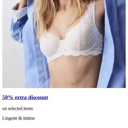
50% extra discount
on selected items
o
Lingerie & Intimo
L