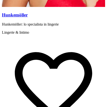
Hunkemöller
Hunkemöller: lo specialista in lingerie
F
d
Lingerie & Intimo
L