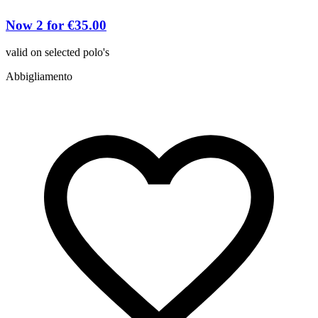
S
Now 2 for €35.00
valid on selected polo's
d
Abbigliamento
P
A