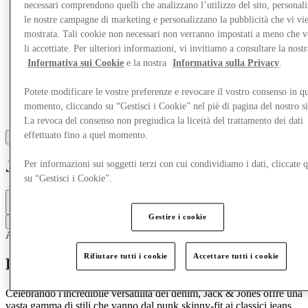
necessari comprendono quelli che analizzano l’utilizzo del sito, personal
le nostre campagne di marketing e personalizzano la pubblicità che vi vi
mostrata. Tali cookie non necessari non verranno impostati a meno che 
li accettiate. Per ulteriori informazioni, vi invitiamo a consultare la nostr
Informativa sui Cookie
e la nostra
Informativa sulla Privacy
.
Potete modificare le vostre preferenze e revocare il vostro consenso in qu
momento, cliccando su “Gestisci i Cookie” nel piè di pagina del nostro s
La revoca del consenso non pregiudica la liceità del trattamento dei dati
effettuato fino a quel momento.
Jack & Jones
Per informazioni sui soggetti terzi con cui condividiamo i dati, cliccate q
su “Gestisci i Cookie”.
Chiuso
10am - 8pm
Gestire i cookie
Contatta la boutique
Accessori e borse
Abbigliamento
Scarpe
Abbigliamento casual
Denim
Rifiutare tutti i cookie
Accettare tutti i cookie
Benvenuti dai fratelli del denim
Celebrando l'incredibile versatilità del denim, Jack & Jones offre una
vasta gamma di stili che vanno dal punk skinny-fit ai classici jeans