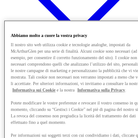
Abbiamo molto a cuore la vostra privacy
Il nostro sito web utilizza cookie e tecnologie analoghe, impostati da
McArthurGlen per una serie di finalità. Alcuni cookie sono necessari (ad
esempio, per consentire il corretto funzionamento del sito). I cookie non
Offerte
necessari comprendono quelli che analizzano l’utilizzo del sito, personal
Pianifica la tua visita
Cosa c'è in programma
le nostre campagne di marketing e personalizzano la pubblicità che vi vi
Mangia e Bevi
mostrata. Tali cookie non necessari non verranno impostati a meno che 
Servizi
li accettiate. Per ulteriori informazioni, vi invitiamo a consultare la nostr
Scopri la regione
Informativa sui Cookie
e la nostra
Informativa sulla Privacy
.
Gift Card
Potete modificare le vostre preferenze e revocare il vostro consenso in qu
Altro
momento, cliccando su “Gestisci i Cookie” nel piè di pagina del nostro s
La revoca del consenso non pregiudica la liceità del trattamento dei dati
effettuato fino a quel momento.
Per informazioni sui soggetti terzi con cui condividiamo i dati, cliccate q