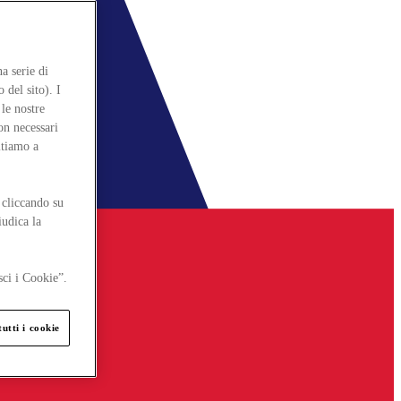
a serie di
 del sito). I
le nostre
on necessari
itiamo a
 cliccando su
iudica la
sci i Cookie”.
utti i cookie