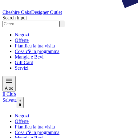
Cheshire Oaks
Designer Outlet
Search input
Negozi
Offerte
Pianifica la tua visita
Cosa c'è in programma
Mangia e Bevi
Gift Card
Servizi
Altro
Il Club
Salvata
it
Negozi
Offerte
Pianifica la tua visita
Cosa c'è in programma
Mangia e Bevi