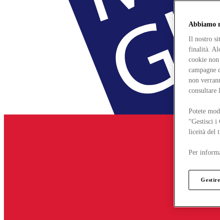
Abbiamo mo
Il nostro s
finalità. A
cookie non 
campagne di
non verrann
consultare 
Potete modi
“Gestisci i
liceità del
Per informa
Gestire