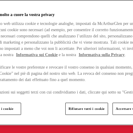
lto a cuore la vostra privacy
ito web utilizza cookie e tecnologie analoghe, impostati da McArthurGlen per un
lcuni cookie sono necessari (ad esempio, per consentire il corretto funzionamento
necessari comprendono quelli che analizzano l’utilizzo del sito, personalizzano 
 marketing e personalizzano la pubblicità che vi viene mostrata. Tali cookie n
o impostati a meno che voi non li accettiate. Per ulteriori informazioni, vi inv
la nostra
Informativa sui Cookie
e la nostra
Informativa sulla Privacy
.
ficare le vostre preferenze e revocare il vostro consenso in qualsiasi momento,
 Cookie” nel piè di pagina del nostro sito web. La revoca del consenso non preg
 trattamento dei dati effettuato fino a quel momento.
zioni sui soggetti terzi con cui condividiamo i dati, cliccate qui sotto su “Gesti
 i cookie
Rifiutare tutti i cookie
Accettare t