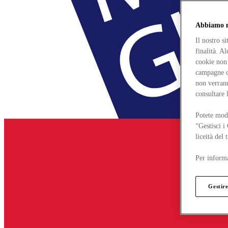
Abbiamo mo
Il nostro s
finalità. A
cookie non 
campagne di
non verrann
consultare 
Potete modi
“Gestisci i
liceità del
Per informa
Gestire