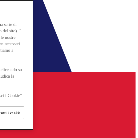
a serie di
 del sito). I
le nostre
on necessari
itiamo a
 cliccando su
iudica la
sci i Cookie”.
utti i cookie