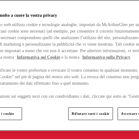
lto a cuore la vostra privacy
ito web utilizza cookie e tecnologie analoghe, impostati da McArthurGlen per un
lcuni cookie sono necessari (ad esempio, per consentire il corretto funzionamento
necessari comprendono quelli che analizzano l’utilizzo del sito, personalizzano 
 marketing e personalizzano la pubblicità che vi viene mostrata. Tali cookie n
o impostati a meno che voi non li accettiate. Per ulteriori informazioni, vi inv
la nostra
Informativa sui Cookie
e la nostra
Informativa sulla Privacy
.
ficare le vostre preferenze e revocare il vostro consenso in qualsiasi momento,
 Cookie” nel piè di pagina del nostro sito web. La revoca del consenso non preg
 trattamento dei dati effettuato fino a quel momento.
zioni sui soggetti terzi con cui condividiamo i dati, cliccate qui sotto su “Gesti
 i cookie
Rifiutare tutti i cookie
Accettare t