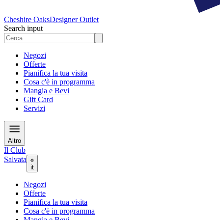
Cheshire Oaks
Designer Outlet
Search input
Negozi
Offerte
Pianifica la tua visita
Cosa c'è in programma
Mangia e Bevi
Gift Card
Servizi
Altro
Il Club
Salvata
it
Negozi
Offerte
Pianifica la tua visita
Cosa c'è in programma
Mangia e Bevi