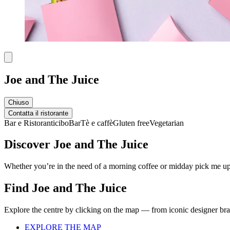
Joe and The Juice
Chiuso
Contatta il ristorante
Bar e Ristoranti
cibo
Bar
Tè e caffè
Gluten free
Vegetarian
Discover Joe and The Juice
Whether you’re in the need of a morning coffee or midday pick me up,
Find Joe and The Juice
Explore the centre by clicking on the map — from iconic designer bran
EXPLORE THE MAP