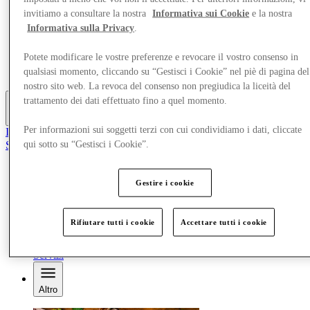
Offerte
invitiamo a consultare la nostra
Informativa sui Cookie
e la nostra
Pianifica la tua visita
Informativa sulla Privacy
.
Cosa c'è in programma
Mangia e Bevi
Potete modificare le vostre preferenze e revocare il vostro consenso in
Gift Card
qualsiasi momento, cliccando su “Gestisci i Cookie” nel piè di pagina del
Servizi
nostro sito web. La revoca del consenso non pregiudica la liceità del
trattamento dei dati effettuato fino a quel momento.
Altro
Per informazioni sui soggetti terzi con cui condividiamo i dati, cliccate
Il Club
Salvata
qui sotto su “Gestisci i Cookie”.
it
Negozi
Gestire i cookie
Offerte
Pianifica la tua visita
Cosa c'è in programma
Rifiutare tutti i cookie
Accettare tutti i cookie
Mangia e Bevi
Gift Card
Servizi
Altro