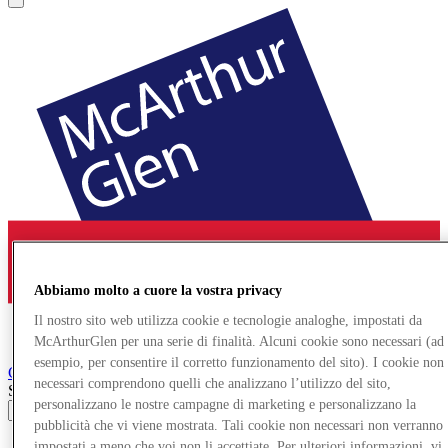
Abbiamo molto a cuore la vostra privacy
Il nostro sito web utilizza cookie e tecnologie analoghe, impostati da
McArthurGlen per una serie di finalità. Alcuni cookie sono necessari (ad
esempio, per consentire il corretto funzionamento del sito). I cookie non
Cheshire Oaks
Designer Outlet
necessari comprendono quelli che analizzano l’utilizzo del sito,
Search input
personalizzano le nostre campagne di marketing e personalizzano la
pubblicità che vi viene mostrata. Tali cookie non necessari non verranno
Negozi
impostati a meno che voi non li accettiate. Per ulteriori informazioni, vi