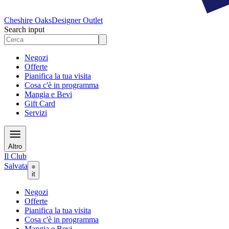
Cheshire Oaks
Designer Outlet
Search input
Negozi
Offerte
Pianifica la tua visita
Cosa c'è in programma
Mangia e Bevi
Gift Card
Servizi
Altro
Il Club
Salvata
it
Negozi
Offerte
Pianifica la tua visita
Cosa c'è in programma
Mangia e Bevi