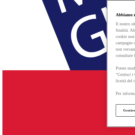
Abbiamo mo
Il nostro s
finalità. A
cookie non 
campagne di
non verrann
consultare 
Potete modi
“Gestisci i
liceità del
Per informa
Gestire