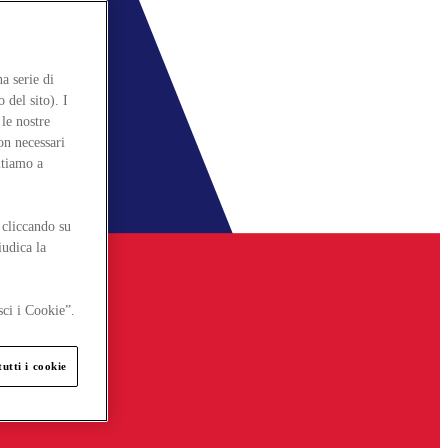
a serie di
 del sito). I
le nostre
on necessari
itiamo a
 cliccando su
iudica la
sci i Cookie”.
utti i cookie