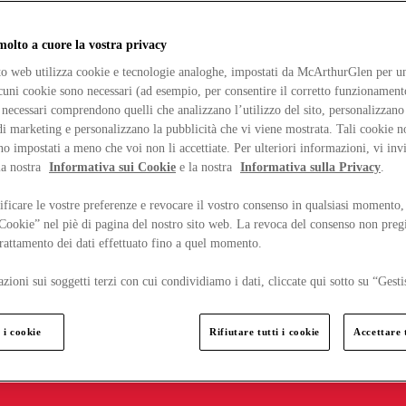
lto a cuore la vostra privacy
ito web utilizza cookie e tecnologie analoghe, impostati da McArthurGlen per un
lcuni cookie sono necessari (ad esempio, per consentire il corretto funzionamento
necessari comprendono quelli che analizzano l’utilizzo del sito, personalizzano 
 marketing e personalizzano la pubblicità che vi viene mostrata. Tali cookie n
o impostati a meno che voi non li accettiate. Per ulteriori informazioni, vi inv
la nostra
Informativa sui Cookie
e la nostra
Informativa sulla Privacy
.
ficare le vostre preferenze e revocare il vostro consenso in qualsiasi momento,
 Cookie” nel piè di pagina del nostro sito web. La revoca del consenso non preg
 trattamento dei dati effettuato fino a quel momento.
zioni sui soggetti terzi con cui condividiamo i dati, cliccate qui sotto su “Gesti
 i cookie
Rifiutare tutti i cookie
Accettare t