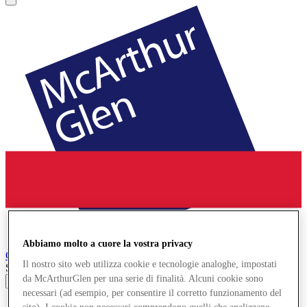
Abbiamo molto a cuore la vostra privacy
Cheshire Oaks
Designer Outlet
Il nostro sito web utilizza cookie e tecnologie analoghe, impostati
Search input
da McArthurGlen per una serie di finalità. Alcuni cookie sono
necessari (ad esempio, per consentire il corretto funzionamento del
Negozi