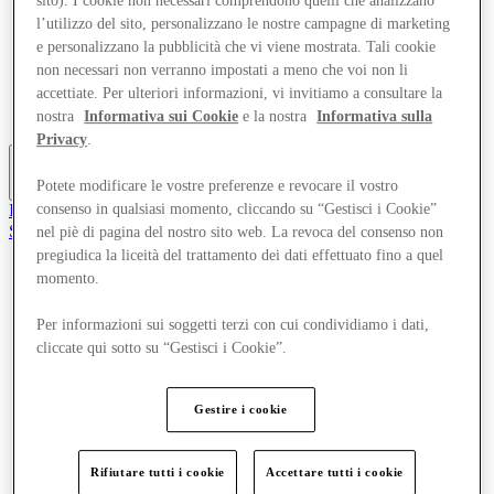
sito). I cookie non necessari comprendono quelli che analizzano
Offerte
l’utilizzo del sito, personalizzano le nostre campagne di marketing
Pianifica la tua visita
e personalizzano la pubblicità che vi viene mostrata. Tali cookie
Cosa c'è in programma
non necessari non verranno impostati a meno che voi non li
Mangia e Bevi
accettiate. Per ulteriori informazioni, vi invitiamo a consultare la
Gift Card
Servizi
nostra
Informativa sui Cookie
e la nostra
Informativa sulla
Privacy
.
Potete modificare le vostre preferenze e revocare il vostro
Altro
Il Club
consenso in qualsiasi momento, cliccando su “Gestisci i Cookie”
Salvata
nel piè di pagina del nostro sito web. La revoca del consenso non
it
pregiudica la liceità del trattamento dei dati effettuato fino a quel
momento.
Negozi
Offerte
Per informazioni sui soggetti terzi con cui condividiamo i dati,
Pianifica la tua visita
Cosa c'è in programma
cliccate qui sotto su “Gestisci i Cookie”.
Mangia e Bevi
Gift Card
Servizi
Gestire i cookie
Altro
Rifiutare tutti i cookie
Accettare tutti i cookie