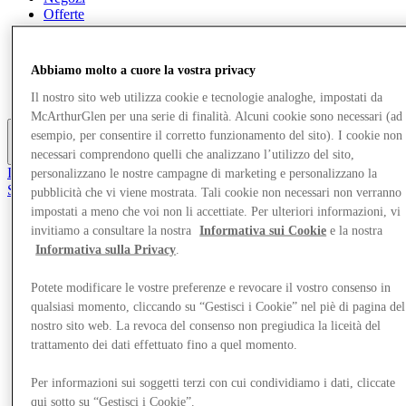
Offerte
Pianifica la tua visita
Cosa c'è in programma
Mangia e Bevi
Abbiamo molto a cuore la vostra privacy
Gift Card
Servizi
Il nostro sito web utilizza cookie e tecnologie analoghe, impostati da
McArthurGlen per una serie di finalità. Alcuni cookie sono necessari (ad
esempio, per consentire il corretto funzionamento del sito). I cookie non
necessari comprendono quelli che analizzano l’utilizzo del sito,
Altro
Il Club
personalizzano le nostre campagne di marketing e personalizzano la
Salvata
pubblicità che vi viene mostrata. Tali cookie non necessari non verranno
it
impostati a meno che voi non li accettiate. Per ulteriori informazioni, vi
invitiamo a consultare la nostra
Informativa sui Cookie
e la nostra
Negozi
Informativa sulla Privacy
.
Offerte
Pianifica la tua visita
Cosa c'è in programma
Potete modificare le vostre preferenze e revocare il vostro consenso in
Mangia e Bevi
qualsiasi momento, cliccando su “Gestisci i Cookie” nel piè di pagina del
Gift Card
nostro sito web. La revoca del consenso non pregiudica la liceità del
Servizi
trattamento dei dati effettuato fino a quel momento.
Altro
Per informazioni sui soggetti terzi con cui condividiamo i dati, cliccate
qui sotto su “Gestisci i Cookie”.