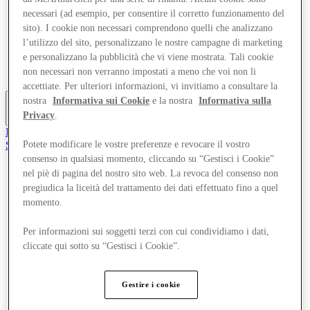
Offerte
necessari (ad esempio, per consentire il corretto funzionamento del
Pianifica la tua visita
sito). I cookie non necessari comprendono quelli che analizzano
Cosa c'è in programma
l’utilizzo del sito, personalizzano le nostre campagne di marketing
Mangia e Bevi
e personalizzano la pubblicità che vi viene mostrata. Tali cookie
Gift Card
non necessari non verranno impostati a meno che voi non li
Servizi
accettiate. Per ulteriori informazioni, vi invitiamo a consultare la
nostra
Informativa sui Cookie
e la nostra
Informativa sulla
Privacy
.
Altro
Il Club
Salvata
Potete modificare le vostre preferenze e revocare il vostro
it
consenso in qualsiasi momento, cliccando su “Gestisci i Cookie”
nel piè di pagina del nostro sito web. La revoca del consenso non
Negozi
pregiudica la liceità del trattamento dei dati effettuato fino a quel
Offerte
momento.
Pianifica la tua visita
Cosa c'è in programma
Mangia e Bevi
Per informazioni sui soggetti terzi con cui condividiamo i dati,
Gift Card
cliccate qui sotto su “Gestisci i Cookie”.
Servizi
Gestire i cookie
Altro