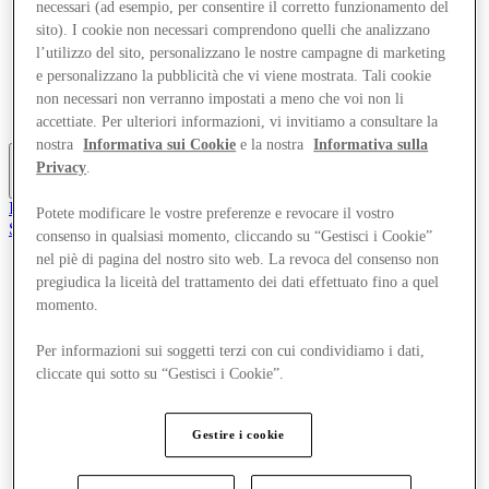
necessari (ad esempio, per consentire il corretto funzionamento del
Offerte
sito). I cookie non necessari comprendono quelli che analizzano
Pianifica la tua visita
l’utilizzo del sito, personalizzano le nostre campagne di marketing
Cosa c'è in programma
Mangia e Bevi
e personalizzano la pubblicità che vi viene mostrata. Tali cookie
Gift Card
non necessari non verranno impostati a meno che voi non li
Servizi
accettiate. Per ulteriori informazioni, vi invitiamo a consultare la
nostra
Informativa sui Cookie
e la nostra
Informativa sulla
Privacy
.
Altro
Il Club
Potete modificare le vostre preferenze e revocare il vostro
Salvata
consenso in qualsiasi momento, cliccando su “Gestisci i Cookie”
it
nel piè di pagina del nostro sito web. La revoca del consenso non
pregiudica la liceità del trattamento dei dati effettuato fino a quel
Negozi
Offerte
momento.
Pianifica la tua visita
Cosa c'è in programma
Per informazioni sui soggetti terzi con cui condividiamo i dati,
Mangia e Bevi
cliccate qui sotto su “Gestisci i Cookie”.
Gift Card
Servizi
Gestire i cookie
Altro