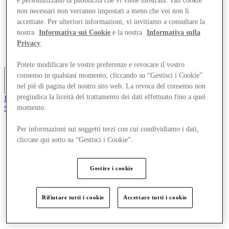
e personalizzano la pubblicità che vi viene mostrata. Tali cookie
Offerte
non necessari non verranno impostati a meno che voi non li
Pianifica la tua visita
accettiate. Per ulteriori informazioni, vi invitiamo a consultare la
Cosa c'è in programma
nostra
Informativa sui Cookie
e la nostra
Informativa sulla
Mangia e Bevi
Privacy
.
Gift Card
Servizi
Potete modificare le vostre preferenze e revocare il vostro
consenso in qualsiasi momento, cliccando su “Gestisci i Cookie”
nel piè di pagina del nostro sito web. La revoca del consenso non
More
pregiudica la liceità del trattamento dei dati effettuato fino a quel
Il Club
Salvata
momento.
it
Per informazioni sui soggetti terzi con cui condividiamo i dati,
Negozi
cliccate qui sotto su “Gestisci i Cookie”.
Offerte
Pianifica la tua visita
Cosa c'è in programma
Gestire i cookie
Mangia e Bevi
Gift Card
Servizi
Rifiutare tutti i cookie
Accettare tutti i cookie
More