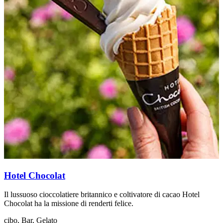
Hotel Chocolat
A
Il lussuoso cioccolatiere britannico e coltivatore di cacao Hotel
U
Chocolat ha la missione di renderti felice.
L
cibo, Bar, Gelato