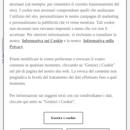
Offerte
necessari (ad esempio, per consentire il corretto funzionamento del
Pianifica la tua visita
sito). I cookie non necessari comprendono quelli che analizzano
Cosa c'è in programma
l’utilizzo del sito, personalizzano le nostre campagne di marketing
Mangia e Bevi
e personalizzano la pubblicità che vi viene mostrata. Tali cookie
Gift Card
non necessari non verranno impostati a meno che voi non li
Servizi
accettiate. Per ulteriori informazioni, vi invitiamo a consultare la
nostra
Informativa sui Cookie
e la nostra
Informativa sulla
Privacy
.
Altro
Il Club
Potete modificare le vostre preferenze e revocare il vostro
Salvata
consenso in qualsiasi momento, cliccando su “Gestisci i Cookie”
it
nel piè di pagina del nostro sito web. La revoca del consenso non
Negozi
pregiudica la liceità del trattamento dei dati effettuato fino a quel
Offerte
momento.
Pianifica la tua visita
Cosa c'è in programma
Per informazioni sui soggetti terzi con cui condividiamo i dati,
Mangia e Bevi
Gift Card
cliccate qui sotto su “Gestisci i Cookie”.
Servizi
Gestire i cookie
Altro