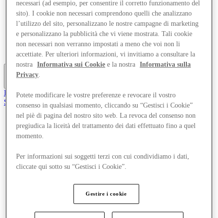
necessari (ad esempio, per consentire il corretto funzionamento del
Offerte
sito). I cookie non necessari comprendono quelli che analizzano
Pianifica la tua visita
l’utilizzo del sito, personalizzano le nostre campagne di marketing
Cosa c'è in programma
Mangia e Bevi
e personalizzano la pubblicità che vi viene mostrata. Tali cookie
Gift Card
non necessari non verranno impostati a meno che voi non li
Servizi
accettiate. Per ulteriori informazioni, vi invitiamo a consultare la
nostra
Informativa sui Cookie
e la nostra
Informativa sulla
Privacy
.
Altro
Il Club
Potete modificare le vostre preferenze e revocare il vostro
Salvata
consenso in qualsiasi momento, cliccando su “Gestisci i Cookie”
it
nel piè di pagina del nostro sito web. La revoca del consenso non
pregiudica la liceità del trattamento dei dati effettuato fino a quel
Negozi
Offerte
momento.
Pianifica la tua visita
Cosa c'è in programma
Per informazioni sui soggetti terzi con cui condividiamo i dati,
Mangia e Bevi
cliccate qui sotto su “Gestisci i Cookie”.
Gift Card
Servizi
Gestire i cookie
Altro