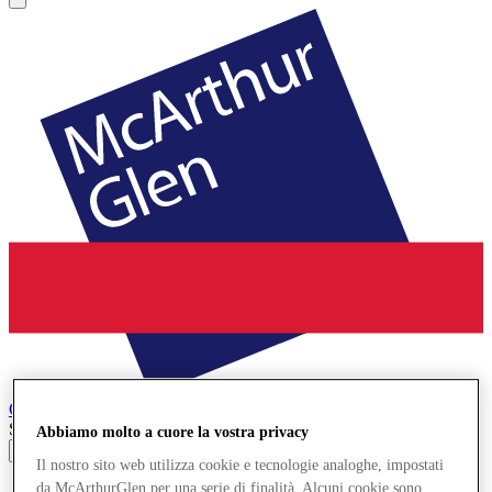
Cheshire Oaks
Designer Outlet
Search input
Abbiamo molto a cuore la vostra privacy
Il nostro sito web utilizza cookie e tecnologie analoghe, impostati
Negozi
da McArthurGlen per una serie di finalità. Alcuni cookie sono