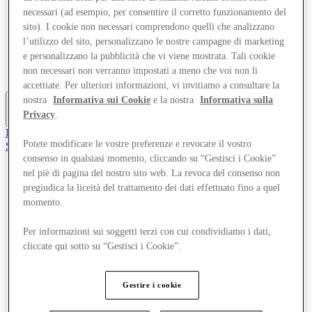
Offerte
necessari (ad esempio, per consentire il corretto funzionamento del
Pianifica la tua visita
sito). I cookie non necessari comprendono quelli che analizzano
Cosa c'è in programma
l’utilizzo del sito, personalizzano le nostre campagne di marketing
Mangia e Bevi
e personalizzano la pubblicità che vi viene mostrata. Tali cookie
Gift Card
non necessari non verranno impostati a meno che voi non li
Servizi
accettiate. Per ulteriori informazioni, vi invitiamo a consultare la
nostra
Informativa sui Cookie
e la nostra
Informativa sulla
Privacy
.
Altro
Il Club
Potete modificare le vostre preferenze e revocare il vostro
Salvata
it
consenso in qualsiasi momento, cliccando su “Gestisci i Cookie”
nel piè di pagina del nostro sito web. La revoca del consenso non
Negozi
pregiudica la liceità del trattamento dei dati effettuato fino a quel
Offerte
momento.
Pianifica la tua visita
Cosa c'è in programma
Mangia e Bevi
Per informazioni sui soggetti terzi con cui condividiamo i dati,
Gift Card
cliccate qui sotto su “Gestisci i Cookie”.
Servizi
Gestire i cookie
Altro