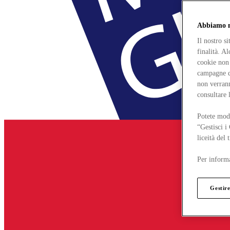
Abbiamo mo
Il nostro s
finalità. A
cookie non 
campagne di
non verrann
consultare 
Potete modi
“Gestisci i
liceità del
Per informa
Gestire