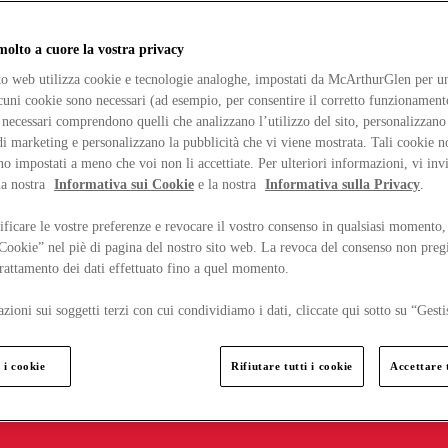
lto a cuore la vostra privacy
ito web utilizza cookie e tecnologie analoghe, impostati da McArthurGlen per un
lcuni cookie sono necessari (ad esempio, per consentire il corretto funzionamento
necessari comprendono quelli che analizzano l’utilizzo del sito, personalizzano 
 marketing e personalizzano la pubblicità che vi viene mostrata. Tali cookie n
o impostati a meno che voi non li accettiate. Per ulteriori informazioni, vi inv
la nostra
Informativa sui Cookie
e la nostra
Informativa sulla Privacy
.
ficare le vostre preferenze e revocare il vostro consenso in qualsiasi momento,
 Cookie” nel piè di pagina del nostro sito web. La revoca del consenso non preg
 trattamento dei dati effettuato fino a quel momento.
zioni sui soggetti terzi con cui condividiamo i dati, cliccate qui sotto su “Gesti
 i cookie
Rifiutare tutti i cookie
Accettare t