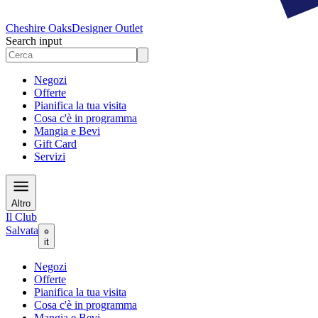
Cheshire Oaks
Designer Outlet
Search input
Negozi
Offerte
Pianifica la tua visita
Cosa c'è in programma
Mangia e Bevi
Gift Card
Servizi
Altro
Il Club
Salvata
it
Negozi
Offerte
Pianifica la tua visita
Cosa c'è in programma
Mangia e Bevi