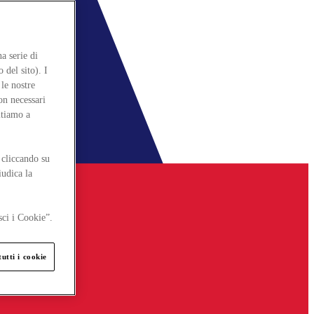
a serie di
 del sito). I
le nostre
on necessari
itiamo a
 cliccando su
iudica la
sci i Cookie”.
utti i cookie