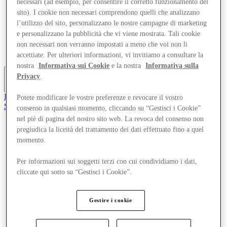
necessari (ad esempio, per consentire il corretto funzionamento del
Offerte
sito). I cookie non necessari comprendono quelli che analizzano
Pianifica la tua visita
l’utilizzo del sito, personalizzano le nostre campagne di marketing
Cosa c'è in programma
e personalizzano la pubblicità che vi viene mostrata. Tali cookie
Mangia e Bevi
Gift Card
non necessari non verranno impostati a meno che voi non li
Servizi
accettiate. Per ulteriori informazioni, vi invitiamo a consultare la
nostra
Informativa sui Cookie
e la nostra
Informativa sulla
Privacy
.
Altro
Il Club
Potete modificare le vostre preferenze e revocare il vostro
Salvata
consenso in qualsiasi momento, cliccando su “Gestisci i Cookie”
it
nel piè di pagina del nostro sito web. La revoca del consenso non
pregiudica la liceità del trattamento dei dati effettuato fino a quel
Negozi
momento.
Offerte
Pianifica la tua visita
Cosa c'è in programma
Per informazioni sui soggetti terzi con cui condividiamo i dati,
Mangia e Bevi
cliccate qui sotto su “Gestisci i Cookie”.
Gift Card
Servizi
Gestire i cookie
Altro