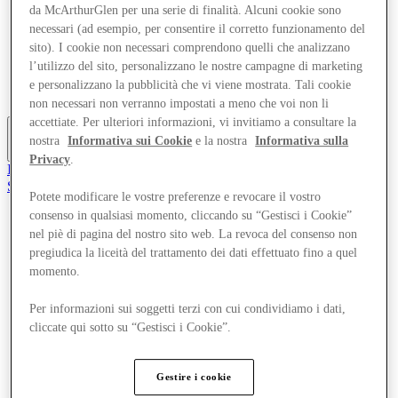
da McArthurGlen per una serie di finalità. Alcuni cookie sono
Offerte
Pianifica la tua visita
necessari (ad esempio, per consentire il corretto funzionamento del
Cosa c'è in programma
sito). I cookie non necessari comprendono quelli che analizzano
Mangia e Bevi
l’utilizzo del sito, personalizzano le nostre campagne di marketing
Gift Card
e personalizzano la pubblicità che vi viene mostrata. Tali cookie
Servizi
non necessari non verranno impostati a meno che voi non li
accettiate. Per ulteriori informazioni, vi invitiamo a consultare la
nostra
Informativa sui Cookie
e la nostra
Informativa sulla
Altro
Privacy
.
Il Club
Salvata
Potete modificare le vostre preferenze e revocare il vostro
it
consenso in qualsiasi momento, cliccando su “Gestisci i Cookie”
Negozi
nel piè di pagina del nostro sito web. La revoca del consenso non
Offerte
pregiudica la liceità del trattamento dei dati effettuato fino a quel
Pianifica la tua visita
momento.
Cosa c'è in programma
Mangia e Bevi
Per informazioni sui soggetti terzi con cui condividiamo i dati,
Gift Card
Servizi
cliccate qui sotto su “Gestisci i Cookie”.
Altro
Gestire i cookie