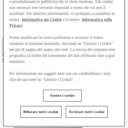
e personalizzano la pubblicità che vi viene mostrata. Tali cookie
Offerte
non necessari non verranno impostati a meno che voi non li
Pianifica la tua visita
accettiate. Per ulteriori informazioni, vi invitiamo a consultare la
Cosa c'è in programma
Mangia e Bevi
nostra
Informativa sui Cookie
e la nostra
Informativa sulla
Gift Card
Privacy
.
Servizi
Potete modificare le vostre preferenze e revocare il vostro
consenso in qualsiasi momento, cliccando su “Gestisci i Cookie”
Altro
nel piè di pagina del nostro sito web. La revoca del consenso non
Il Club
pregiudica la liceità del trattamento dei dati effettuato fino a quel
Salvata
momento.
it
Per informazioni sui soggetti terzi con cui condividiamo i dati,
Negozi
Offerte
cliccate qui sotto su “Gestisci i Cookie”.
Pianifica la tua visita
Cosa c'è in programma
Mangia e Bevi
Gestire i cookie
Gift Card
Servizi
Rifiutare tutti i cookie
Accettare tutti i cookie
Altro