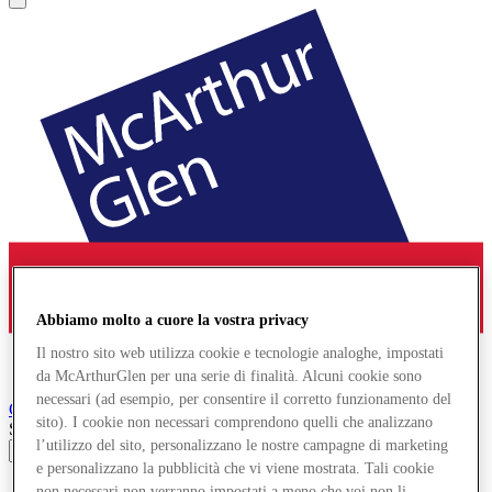
Abbiamo molto a cuore la vostra privacy
Il nostro sito web utilizza cookie e tecnologie analoghe, impostati
da McArthurGlen per una serie di finalità. Alcuni cookie sono
necessari (ad esempio, per consentire il corretto funzionamento del
Cheshire Oaks
Designer Outlet
sito). I cookie non necessari comprendono quelli che analizzano
Search input
l’utilizzo del sito, personalizzano le nostre campagne di marketing
e personalizzano la pubblicità che vi viene mostrata. Tali cookie
Negozi
non necessari non verranno impostati a meno che voi non li