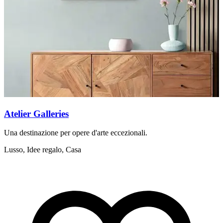
Atelier Galleries
I
Una destinazione per opere d'arte eccezionali.
L
D
Lusso, Idee regalo, Casa
S