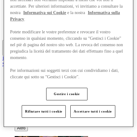
Offerte
accettiate. Per ulteriori informazioni, vi invitiamo a consultare la
Pianifica la tua visita
nostra
Informativa sui Cookie
e la nostra
Informativa sulla
Cosa c'è in programma
Privacy
.
Mangia e Bevi
Gift Card
Servizi
Potete modificare le vostre preferenze e revocare il vostro
consenso in qualsiasi momento, cliccando su “Gestisci i Cookie”
nel piè di pagina del nostro sito web. La revoca del consenso non
pregiudica la liceità del trattamento dei dati effettuato fino a quel
Altro
momento.
Il Club
Salvata
it
Per informazioni sui soggetti terzi con cui condividiamo i dati,
cliccate qui sotto su “Gestisci i Cookie”.
Negozi
Offerte
Pianifica la tua visita
Gestire i cookie
Cosa c'è in programma
Mangia e Bevi
Gift Card
Rifiutare tutti i cookie
Accettare tutti i cookie
Servizi
Altro