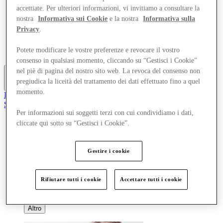
Offerte
accettiate. Per ulteriori informazioni, vi invitiamo a consultare la
Pianifica la tua visita
nostra
Informativa sui Cookie
e la nostra
Informativa sulla
Cosa c'è in programma
Privacy
.
Mangia e Bevi
Gift Card
Potete modificare le vostre preferenze e revocare il vostro
Servizi
consenso in qualsiasi momento, cliccando su “Gestisci i Cookie”
nel piè di pagina del nostro sito web. La revoca del consenso non
pregiudica la liceità del trattamento dei dati effettuato fino a quel
Altro
momento.
Il Club
Salvata
it
Per informazioni sui soggetti terzi con cui condividiamo i dati,
cliccate qui sotto su “Gestisci i Cookie”.
Negozi
Offerte
Pianifica la tua visita
Gestire i cookie
Cosa c'è in programma
Mangia e Bevi
Gift Card
Rifiutare tutti i cookie
Accettare tutti i cookie
Servizi
Altro