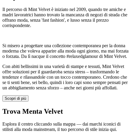
Il percorso di Mint Velvet è iniziato nel 2009, quando tre amiche e
madri lavoratrici hanno trovato la mancanza di negozi di strada che
offrano moda, senza 'fast fashion', e lusso senza il prezzo
corrispondente.
Si misero a progettare una collezione contemporanea per la donna
moderna che voleva apparire alla moda ogni giorno, ma mai forzata
o forzata. Da lì nacque il concetto #relaxedglamour di Mint Velvet.
Con abiti bellissimi in una varietà di stampe e tessuti, Mint Velvet
offre soluzioni per il guardaroba senza stress – trasformando le
tendenze e rilassandole con un tocco contemporaneo. Credono che
se ti senti bene, sei bello, quindi i loro capi sono sempre pensati per
un abbigliamento senza sforzo – anche nei giorni più affollati.
Scopri di più
Trova Menta Velvet
Esplora il centro cliccando sulla mappa — dai marchi iconici di
stilisti alla moda mainstream, il tuo percorso di stile inizia qui.