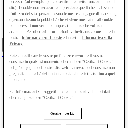
necessari (ad esempio, per consentire il corretto funzionamento del
Offerte
sito). I cookie non necessari comprendono quelli che analizzano
Pianifica la tua visita
l’utilizzo del sito, personalizzano le nostre campagne di marketing
Cosa c'è in programma
Mangia e Bevi
e personalizzano la pubblicità che vi viene mostrata. Tali cookie
Gift Card
non necessari non verranno impostati a meno che voi non li
Servizi
accettiate. Per ulteriori informazioni, vi invitiamo a consultare la
nostra
Informativa sui Cookie
e la nostra
Informativa sulla
Privacy
.
Altro
Il Club
Potete modificare le vostre preferenze e revocare il vostro
Salvata
consenso in qualsiasi momento, cliccando su “Gestisci i Cookie”
it
nel piè di pagina del nostro sito web. La revoca del consenso non
pregiudica la liceità del trattamento dei dati effettuato fino a quel
Negozi
Offerte
momento.
Pianifica la tua visita
Cosa c'è in programma
Per informazioni sui soggetti terzi con cui condividiamo i dati,
Mangia e Bevi
cliccate qui sotto su “Gestisci i Cookie”.
Gift Card
Servizi
Gestire i cookie
Altro