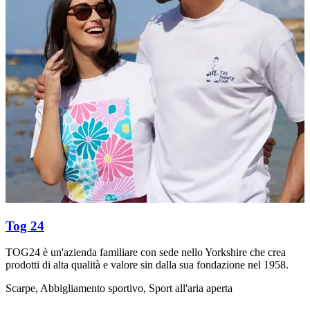
Tog 24
TOG24 è un'azienda familiare con sede nello Yorkshire che crea
R
prodotti di alta qualità e valore sin dalla sua fondazione nel 1958.
d
Scarpe, Abbigliamento sportivo, Sport all'aria aperta
A
d