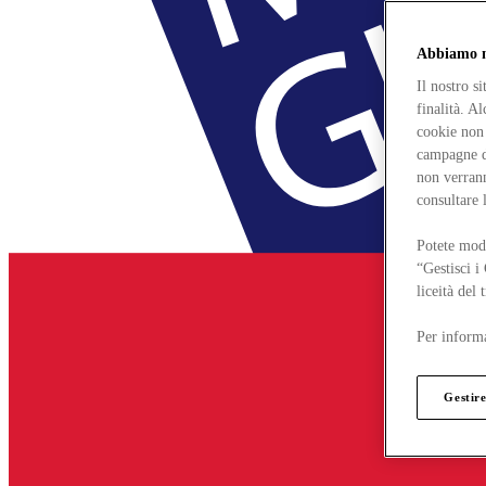
Abbiamo mo
Il nostro s
finalità. A
cookie non 
campagne di
non verrann
consultare 
Potete modi
“Gestisci i
liceità del
Per informa
Gestire