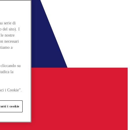
a serie di
 del sito). I
le nostre
on necessari
itiamo a
 cliccando su
iudica la
sci i Cookie”.
utti i cookie