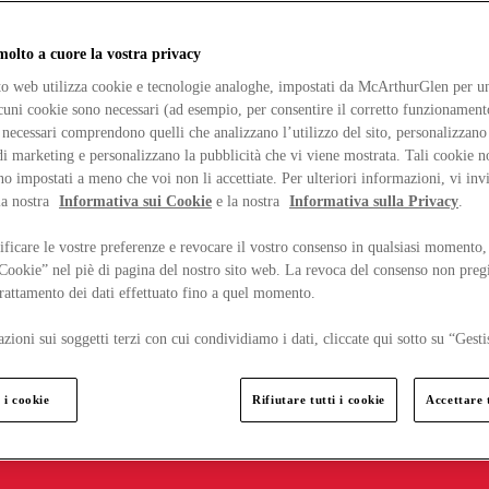
lto a cuore la vostra privacy
ito web utilizza cookie e tecnologie analoghe, impostati da McArthurGlen per un
lcuni cookie sono necessari (ad esempio, per consentire il corretto funzionamento
necessari comprendono quelli che analizzano l’utilizzo del sito, personalizzano 
 marketing e personalizzano la pubblicità che vi viene mostrata. Tali cookie n
o impostati a meno che voi non li accettiate. Per ulteriori informazioni, vi inv
la nostra
Informativa sui Cookie
e la nostra
Informativa sulla Privacy
.
ficare le vostre preferenze e revocare il vostro consenso in qualsiasi momento,
 Cookie” nel piè di pagina del nostro sito web. La revoca del consenso non preg
 trattamento dei dati effettuato fino a quel momento.
zioni sui soggetti terzi con cui condividiamo i dati, cliccate qui sotto su “Gesti
 i cookie
Rifiutare tutti i cookie
Accettare t