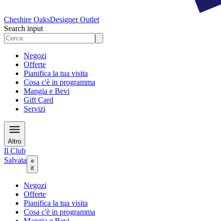
Cheshire Oaks
Designer Outlet
Search input
Negozi
Offerte
Pianifica la tua visita
Cosa c'è in programma
Mangia e Bevi
Gift Card
Servizi
Altro
Il Club
Salvata
it
Negozi
Offerte
Pianifica la tua visita
Cosa c'è in programma
Mangia e Bevi