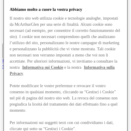
Offerte
Pianifica la tua visita
Abbiamo molto a cuore la vostra privacy
Cosa c'è in programma
Il nostro sito web utilizza cookie e tecnologie analoghe, impostati
Mangia e Bevi
da McArthurGlen per una serie di finalità. Alcuni cookie sono
Servizi
Gift Card
necessari (ad esempio, per consentire il corretto funzionamento del
Mappa del Centro
sito). I cookie non necessari comprendono quelli che analizzano
l’utilizzo del sito, personalizzano le nostre campagne di marketing
e personalizzano la pubblicità che vi viene mostrata. Tali cookie
non necessari non verranno impostati a meno che voi non li
Altro
Unisciti al Club
accettiate. Per ulteriori informazioni, vi invitiamo a consultare la
Salvata
nostra
Informativa sui Cookie
e la nostra
Informativa sulla
it
Privacy
.
Negozi
Potete modificare le vostre preferenze e revocare il vostro
Offerte
Pianifica la tua visita
consenso in qualsiasi momento, cliccando su “Gestisci i Cookie”
Cosa c'è in programma
nel piè di pagina del nostro sito web. La revoca del consenso non
Mangia e Bevi
pregiudica la liceità del trattamento dei dati effettuato fino a quel
Servizi
momento.
Gift Card
Mappa del Centro
Per informazioni sui soggetti terzi con cui condividiamo i dati,
cliccate qui sotto su “Gestisci i Cookie”.