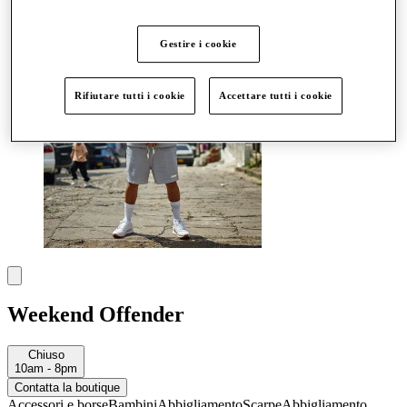
Altro
Gestire i cookie
Rifiutare tutti i cookie
Accettare tutti i cookie
Weekend Offender
Chiuso
10am - 8pm
Contatta la boutique
Accessori e borse
Bambini
Abbigliamento
Scarpe
Abbigliamento