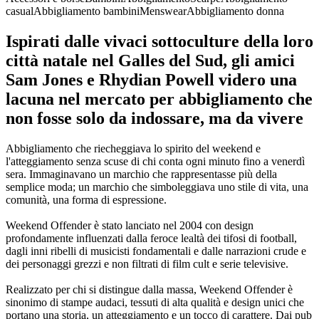
casual
Abbigliamento bambini
Menswear
Abbigliamento donna
Ispirati dalle vivaci sottoculture della loro
città natale nel Galles del Sud, gli amici
Sam Jones e Rhydian Powell videro una
lacuna nel mercato per abbigliamento che
non fosse solo da indossare, ma da vivere
Abbigliamento che riecheggiava lo spirito del weekend e
l'atteggiamento senza scuse di chi conta ogni minuto fino a venerdì
sera. Immaginavano un marchio che rappresentasse più della
semplice moda; un marchio che simboleggiava uno stile di vita, una
comunità, una forma di espressione.
Weekend Offender è stato lanciato nel 2004 con design
profondamente influenzati dalla feroce lealtà dei tifosi di football,
dagli inni ribelli di musicisti fondamentali e dalle narrazioni crude e
dei personaggi grezzi e non filtrati di film cult e serie televisive.
Realizzato per chi si distingue dalla massa, Weekend Offender è
sinonimo di stampe audaci, tessuti di alta qualità e design unici che
portano una storia, un atteggiamento e un tocco di carattere. Dai pub