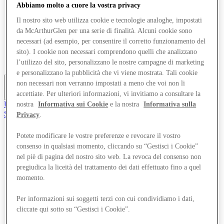
Abbiamo molto a cuore la vostra privacy
Offerte
Pianifica la tua visita
Il nostro sito web utilizza cookie e tecnologie analoghe, impostati
Cosa c'è in programma
da McArthurGlen per una serie di finalità. Alcuni cookie sono
Mangia e Bevi
necessari (ad esempio, per consentire il corretto funzionamento del
Servizi
sito). I cookie non necessari comprendono quelli che analizzano
Gift Card
Mappa del Centro
l’utilizzo del sito, personalizzano le nostre campagne di marketing
e personalizzano la pubblicità che vi viene mostrata. Tali cookie
non necessari non verranno impostati a meno che voi non li
accettiate. Per ulteriori informazioni, vi invitiamo a consultare la
Altro
Unisciti al Club
nostra
Informativa sui Cookie
e la nostra
Informativa sulla
Salvata
Privacy
.
it
Potete modificare le vostre preferenze e revocare il vostro
Negozi
consenso in qualsiasi momento, cliccando su “Gestisci i Cookie”
Offerte
Pianifica la tua visita
nel piè di pagina del nostro sito web. La revoca del consenso non
Cosa c'è in programma
pregiudica la liceità del trattamento dei dati effettuato fino a quel
Mangia e Bevi
momento.
Servizi
Gift Card
Per informazioni sui soggetti terzi con cui condividiamo i dati,
Mappa del Centro
cliccate qui sotto su “Gestisci i Cookie”.