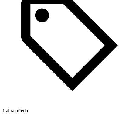
1 altra offerta
2