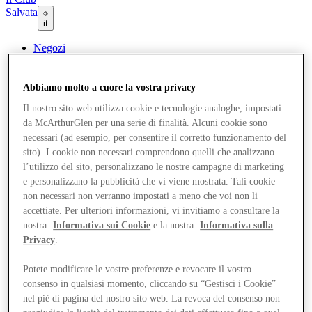
Salvata
it
Negozi
Offerte
Pianifica la tua visita
Cosa c'è in programma
Abbiamo molto a cuore la vostra privacy
Mangia e Bevi
Il nostro sito web utilizza cookie e tecnologie analoghe, impostati
Gift Card
Servizi
da McArthurGlen per una serie di finalità. Alcuni cookie sono
Com'è andata la tua giornata?
necessari (ad esempio, per consentire il corretto funzionamento del
sito). I cookie non necessari comprendono quelli che analizzano
l’utilizzo del sito, personalizzano le nostre campagne di marketing
Altro
e personalizzano la pubblicità che vi viene mostrata. Tali cookie
non necessari non verranno impostati a meno che voi non li
accettiate. Per ulteriori informazioni, vi invitiamo a consultare la
nostra
Informativa sui Cookie
e la nostra
Informativa sulla
Privacy
.
Potete modificare le vostre preferenze e revocare il vostro
consenso in qualsiasi momento, cliccando su “Gestisci i Cookie”
nel piè di pagina del nostro sito web. La revoca del consenso non