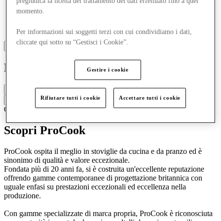
pregiudica la liceità del trattamento dei dati effettuato fino a quel
momento.
Per informazioni sui soggetti terzi con cui condividiamo i dati,
cliccate qui sotto su “Gestisci i Cookie”.
ProCook
Gestire i cookie
Chiuso
Rifiutare tutti i cookie
Accettare tutti i cookie
Contatta la boutique
Casa
Cucina e stoviglie
Scopri ProCook
ProCook ospita il meglio in stoviglie da cucina e da pranzo ed è
sinonimo di qualità e valore eccezionale.
Fondata più di 20 anni fa, si è costruita un'eccellente reputazione
offrendo gamme contemporanee di progettazione britannica con
uguale enfasi su prestazioni eccezionali ed eccellenza nella
produzione.
Con gamme specializzate di marca propria, ProCook è riconosciuta