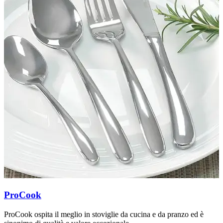
L
s
C
ProCook
ProCook ospita il meglio in stoviglie da cucina e da pranzo ed è