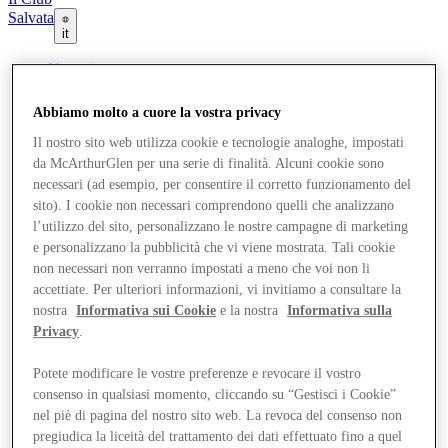
Salvata
it
Negozi
Offerte
Pianifica la tua visita
Abbiamo molto a cuore la vostra privacy
Cosa c'è in programma
Mangia e Bevi
Il nostro sito web utilizza cookie e tecnologie analoghe, impostati
Gift Card
da McArthurGlen per una serie di finalità. Alcuni cookie sono
Servizi
necessari (ad esempio, per consentire il corretto funzionamento del
Com'è andata la tua giornata?
sito). I cookie non necessari comprendono quelli che analizzano
l’utilizzo del sito, personalizzano le nostre campagne di marketing
Altro
e personalizzano la pubblicità che vi viene mostrata. Tali cookie
non necessari non verranno impostati a meno che voi non li
accettiate. Per ulteriori informazioni, vi invitiamo a consultare la
nostra
Informativa sui Cookie
e la nostra
Informativa sulla
Privacy
.
Potete modificare le vostre preferenze e revocare il vostro
consenso in qualsiasi momento, cliccando su “Gestisci i Cookie”
nel piè di pagina del nostro sito web. La revoca del consenso non
pregiudica la liceità del trattamento dei dati effettuato fino a quel