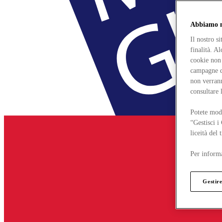
Abbiamo mo
Il nostro s
finalità. A
cookie non 
campagne di
non verrann
consultare 
Potete modi
“Gestisci i
liceità del
Per informa
Gestire