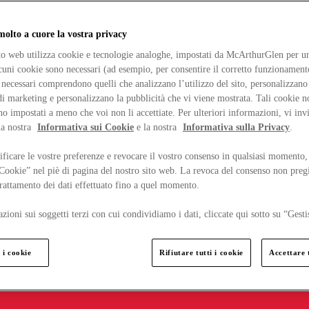
lto a cuore la vostra privacy
ito web utilizza cookie e tecnologie analoghe, impostati da McArthurGlen per un
lcuni cookie sono necessari (ad esempio, per consentire il corretto funzionamento
necessari comprendono quelli che analizzano l’utilizzo del sito, personalizzano 
 marketing e personalizzano la pubblicità che vi viene mostrata. Tali cookie n
o impostati a meno che voi non li accettiate. Per ulteriori informazioni, vi inv
la nostra
Informativa sui Cookie
e la nostra
Informativa sulla Privacy
.
ficare le vostre preferenze e revocare il vostro consenso in qualsiasi momento,
 Cookie” nel piè di pagina del nostro sito web. La revoca del consenso non preg
 trattamento dei dati effettuato fino a quel momento.
zioni sui soggetti terzi con cui condividiamo i dati, cliccate qui sotto su “Gesti
 i cookie
Rifiutare tutti i cookie
Accettare t