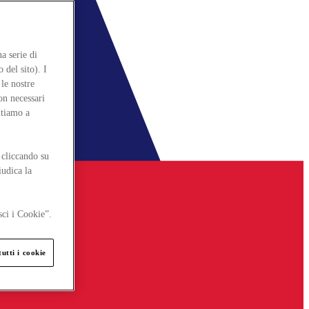
a serie di
 del sito). I
le nostre
on necessari
itiamo a
 cliccando su
iudica la
sci i Cookie”.
utti i cookie