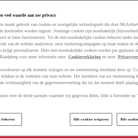
en veel waarde aan uw privacy
te maakt gebruik van cookies en soortgelijke technologieën die door McArthu
nde doeleinden worden ingezet. Sommige cookies zijn noodzakelijk (bijvoorbee
rect te laten functioneren). Tot de niet-noodzakelijke cookies behoren onder m
bruik van de website analyseren, onze marketingcampagnes op maat maken en de
en krijgt personaliseren. Deze niet-noodzakelijke cookies worden pas geplaatst al
. Raadpleeg voor meer informatie onze
Cookieverklaring
en onze
Privacyver
voorkeuren op elk moment wijzigen en uw toestemming intrekken door op "C
 klikken in de voettekst van onze website. Het intrekken van uw toestemming h
 de rechtmatigheid van de gegevensverwerking die tot dat moment heeft plaats
matie over de derde partijen waarmee wij gegevens delen, klikt u hieronder op
s beheren
Alle cookies weigeren
Alle cooki