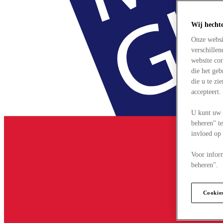
Wij hecht
Onze websi
verschille
website cor
die het ge
die u te zi
accepteert
U kunt uw 
beheren" te
invloed op
Voor infor
beheren".
Cookie