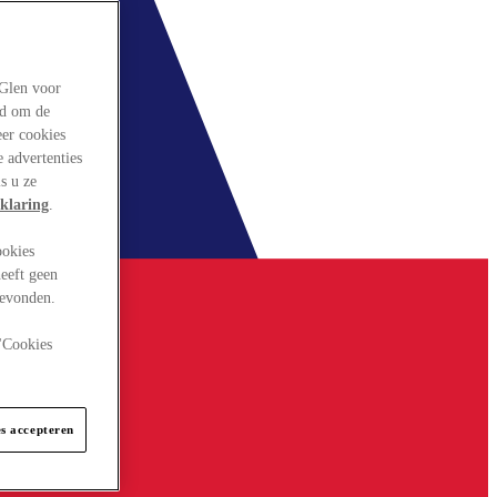
rGlen voor
ld om de
eer cookies
 advertenties
s u ze
klaring
.
ookies
eeft geen
gevonden.
 "Cookies
es accepteren