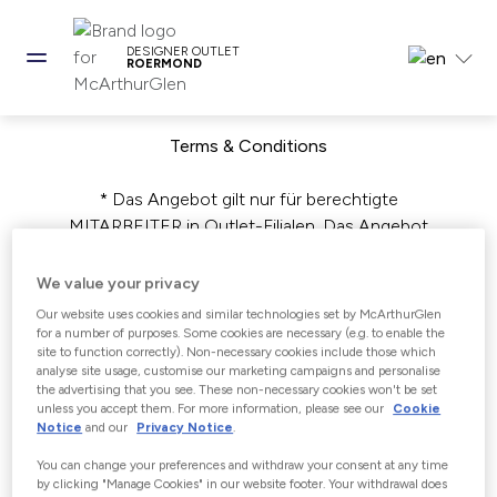
DESIGNER OUTLET
ROERMOND
Terms & Conditions
* Das Angebot gilt nur für berechtigte
MITARBEITER in Outlet-Filialen. Das Angebot
gilt in teilnehmenden Michael Kors Outlet-
Filialen in Europa (Ingolstadt, Wertheim,
We value your privacy
Maasmechlen, Bicester, La Vallée, La Roca, Las
Our website uses cookies and similar technologies set by McArthurGlen
Rozas, Neumünster, Wustermark, Roermond,
for a number of purposes. Some cookies are necessary (e.g. to enable the
site to function correctly). Non-necessary cookies include those which
Serravalle, Castel Romano, Noventa, La Reggia,
analyse site usage, customise our marketing campaigns and personalise
Parndorf, Salzburg, Provence, Ashford, Vila do
the advertising that you see. These non-necessary cookies won't be set
unless you accept them. For more information, please see our
Cookie
Conde, Zweibrücken, Lelystad, Metzingen,
Notice
and our
Privacy Notice
.
Wolfsburg, Turin und Sizilien) für qualifizierte
Einkäufe, die zwischen Freitag, den 24. Februar
You can change your preferences and withdraw your consent at any time
by clicking "Manage Cookies" in our website footer. Your withdrawal does
und Sonntag, den 5. März 2023 von