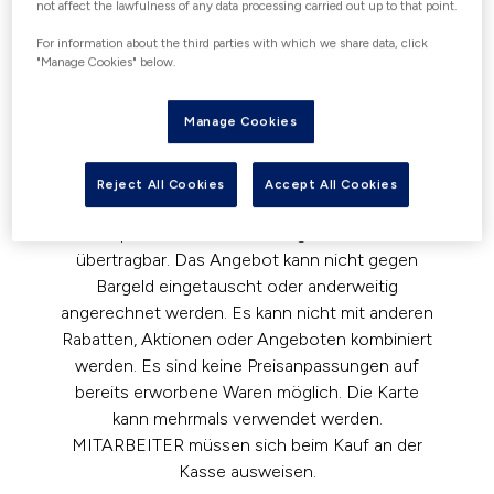
not affect the lawfulness of any data processing carried out up to that point.
berechtigten Mitarbeitenden getätigt werden.
For information about the third parties with which we share data, click
Der Rabatt wird bei qualifizierten Einkäufen in
"Manage Cookies" below.
der Filiale vom letzten Preis abgezogen. Das
Angebot ist online nicht gültig. Das Angebot gilt
Manage Cookies
nicht für den Kauf von Geschenkkarten, bereits
reduzierten Artikeln, Michael Kors Access
Produkten, Uhren, Schmuck oder Watch Hunger
Reject All Cookies
Accept All Cookies
Stop Produkten sowie in Zusammenhang mit
Preispunktaktionen. Das Angebot ist nicht
übertragbar. Das Angebot kann nicht gegen
Bargeld eingetauscht oder anderweitig
angerechnet werden. Es kann nicht mit anderen
Rabatten, Aktionen oder Angeboten kombiniert
werden. Es sind keine Preisanpassungen auf
bereits erworbene Waren möglich. Die Karte
kann mehrmals verwendet werden.
MITARBEITER müssen sich beim Kauf an der
Kasse ausweisen.