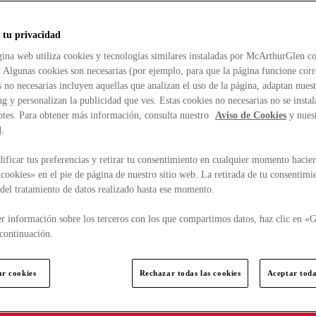
 tu privacidad
ina web utiliza cookies y tecnologías similares instaladas por McArthurGlen co
. Algunas cookies son necesarias (por ejemplo, para que la página funcione cor
 no necesarias incluyen aquellas que analizan el uso de la página, adaptan nue
g y personalizan la publicidad que ves. Estas cookies no necesarias no se insta
ptes. Para obtener más información, consulta nuestro
Aviso de Cookies
y nues
d
.
ficar tus preferencias y retirar tu consentimiento en cualquier momento hacien
cookies» en el pie de página de nuestro sitio web. La retirada de tu consentimi
d del tratamiento de datos realizado hasta ese momento.
r información sobre los terceros con los que compartimos datos, haz clic en «G
continuación.
ar cookies
Rechazar todas las cookies
Aceptar toda