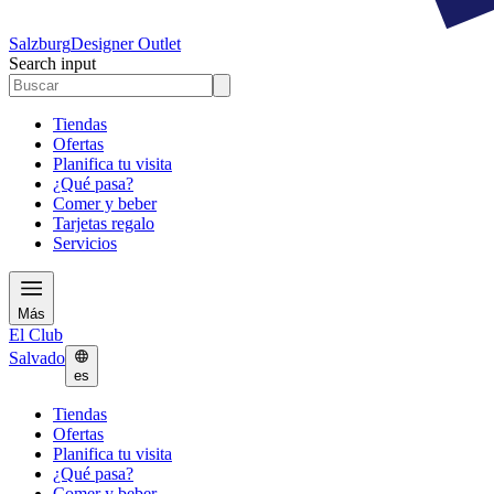
Salzburg
Designer Outlet
Search input
Tiendas
Ofertas
Planifica tu visita
¿Qué pasa?
Comer y beber
Tarjetas regalo
Servicios
Más
El Club
Salvado
es
Tiendas
Ofertas
Planifica tu visita
¿Qué pasa?
Comer y beber