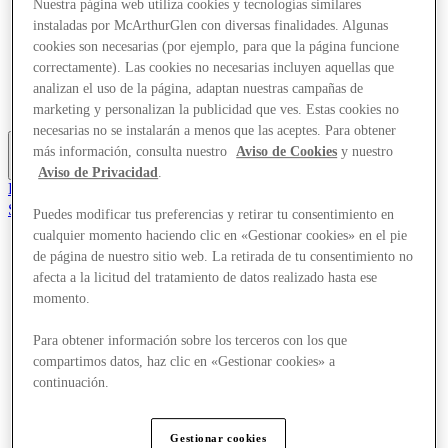
Nuestra página web utiliza cookies y tecnologías similares
Ofertas
instaladas por McArthurGlen con diversas finalidades. Algunas
Planifica tu visita
cookies son necesarias (por ejemplo, para que la página funcione
¿Qué pasa?
correctamente). Las cookies no necesarias incluyen aquellas que
Comer y beber
Tarjetas regalo
analizan el uso de la página, adaptan nuestras campañas de
Servicios
marketing y personalizan la publicidad que ves. Estas cookies no
necesarias no se instalarán a menos que las aceptes. Para obtener
más información, consulta nuestro
Aviso de Cookies
y nuestro
Más
Aviso de Privacidad
.
El Club
Salvado
Puedes modificar tus preferencias y retirar tu consentimiento en
es
cualquier momento haciendo clic en «Gestionar cookies» en el pie
de página de nuestro sitio web. La retirada de tu consentimiento no
Tiendas
Ofertas
afecta a la licitud del tratamiento de datos realizado hasta ese
Planifica tu visita
momento.
¿Qué pasa?
Comer y beber
Para obtener información sobre los terceros con los que
Tarjetas regalo
compartimos datos, haz clic en «Gestionar cookies» a
Servicios
continuación.
Más
Gestionar cookies