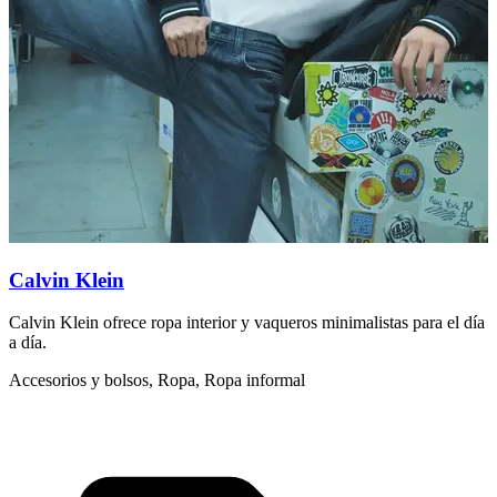
Calvin Klein
C
Calvin Klein ofrece ropa interior y vaqueros minimalistas para el día
C
a día.
s
Accesorios y bolsos, Ropa, Ropa informal