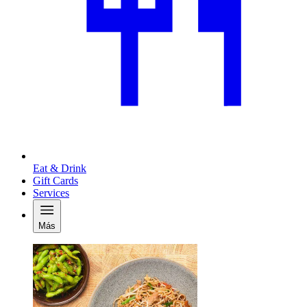
Eat & Drink
Gift Cards
Services
Más