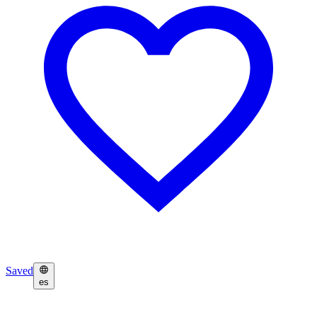
Saved
es