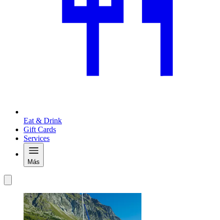
Eat & Drink
Gift Cards
Services
Más