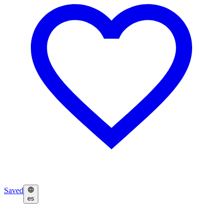
Saved
es