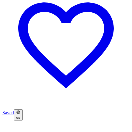
Saved
es