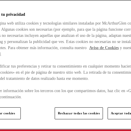
 tu privacidad
ina web utiliza cookies y tecnologías similares instaladas por McArthurGlen co
. Algunas cookies son necesarias (por ejemplo, para que la página funcione cor
 no necesarias incluyen aquellas que analizan el uso de la página, adaptan nue
g y personalizan la publicidad que ves. Estas cookies no necesarias no se insta
ptes. Para obtener más información, consulta nuestro
Aviso de Cookies
y nues
d
.
ficar tus preferencias y retirar tu consentimiento en cualquier momento hacien
cookies» en el pie de página de nuestro sitio web. La retirada de tu consentimi
d del tratamiento de datos realizado hasta ese momento.
r información sobre los terceros con los que compartimos datos, haz clic en «G
continuación.
ar cookies
Rechazar todas las cookies
Aceptar toda