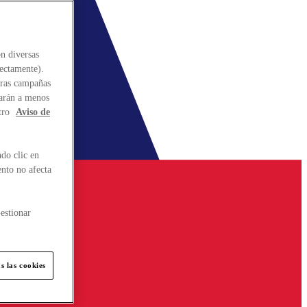
n diversas
rectamente).
stras campañas
larán a menos
tro
Aviso de
do clic en
ento no afecta
estionar
s las cookies