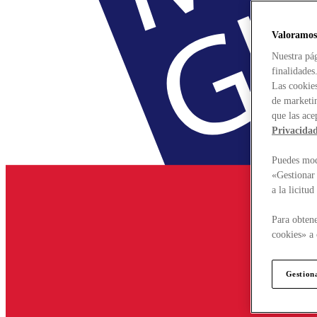
Valoramos
Nuestra pág
finalidades
Las cookies
de marketin
que las ace
Privacida
Puedes modi
«Gestionar 
a la licitu
Para obtene
cookies» a 
Gestion