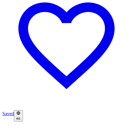
Saved
es