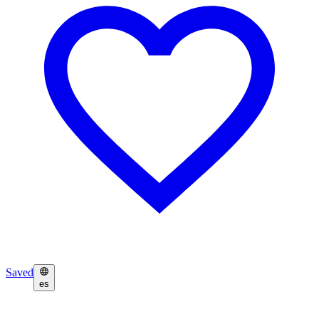
Saved
es