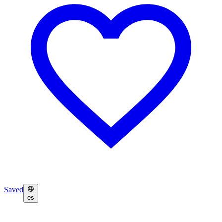
Saved
es