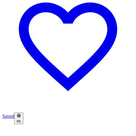
Saved
es