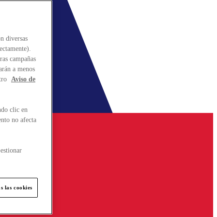
n diversas
rectamente).
stras campañas
larán a menos
tro
Aviso de
do clic en
ento no afecta
estionar
s las cookies