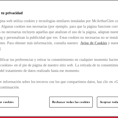
 tu privacidad
ina web utiliza cookies y tecnologías similares instaladas por McArthurGlen co
. Algunas cookies son necesarias (por ejemplo, para que la página funcione cor
 no necesarias incluyen aquellas que analizan el uso de la página, adaptan nue
g y personalizan la publicidad que ves. Estas cookies no necesarias no se insta
ptes. Para obtener más información, consulta nuestro
Aviso de Cookies
y nues
d
.
ficar tus preferencias y retirar tu consentimiento en cualquier momento hacien
cookies» en el pie de página de nuestro sitio web. La retirada de tu consentimi
d del tratamiento de datos realizado hasta ese momento.
r información sobre los terceros con los que compartimos datos, haz clic en «G
continuación.
ar cookies
Rechazar todas las cookies
Aceptar toda