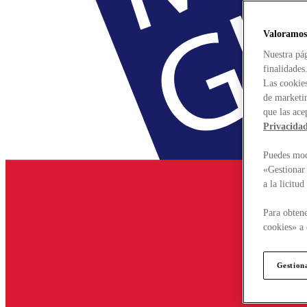
Valoramos
Nuestra pág
finalidades
Las cookies
de marketin
que las ace
Privacida
Puedes modi
«Gestionar 
a la licitu
Para obtene
cookies» a 
Gestion