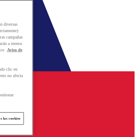
n diversas
rectamente).
stras campañas
larán a menos
tro
Aviso de
do clic en
ento no afecta
estionar
s las cookies