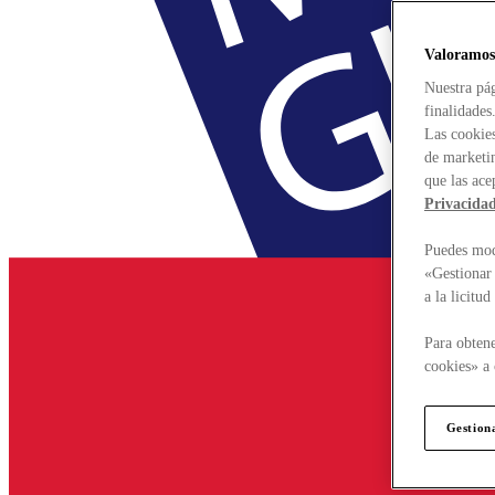
Valoramos
Nuestra pág
finalidades
Las cookies
de marketin
que las ace
Privacida
Puedes modi
«Gestionar 
a la licitu
Para obtene
cookies» a 
Gestion