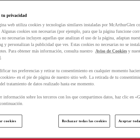
 tu privacidad
ina web utiliza cookies y tecnologías similares instaladas por McArthurGlen co
. Algunas cookies son necesarias (por ejemplo, para que la página funcione cor
 no necesarias incluyen aquellas que analizan el uso de la página, adaptan nue
g y personalizan la publicidad que ves. Estas cookies no necesarias no se insta
ptes. Para obtener más información, consulta nuestro
Aviso de Cookies
y nues
d
.
ficar tus preferencias y retirar tu consentimiento en cualquier momento hacien
cookies» en el pie de página de nuestro sitio web. La retirada de tu consentimi
d del tratamiento de datos realizado hasta ese momento.
r información sobre los terceros con los que compartimos datos, haz clic en «G
continuación.
ar cookies
Rechazar todas las cookies
Aceptar toda