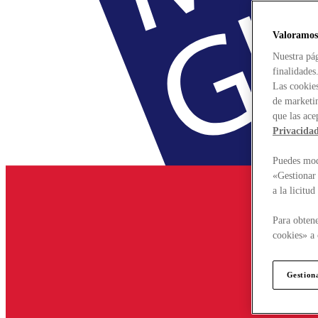
Valoramos
Nuestra pág
finalidades
Las cookies
de marketin
que las ace
Privacida
Puedes modi
«Gestionar 
a la licitu
Para obtene
cookies» a 
Gestion