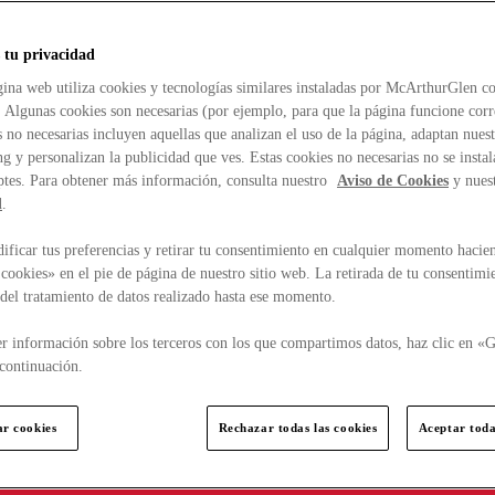
 tu privacidad
ina web utiliza cookies y tecnologías similares instaladas por McArthurGlen co
. Algunas cookies son necesarias (por ejemplo, para que la página funcione cor
 no necesarias incluyen aquellas que analizan el uso de la página, adaptan nue
g y personalizan la publicidad que ves. Estas cookies no necesarias no se insta
ptes. Para obtener más información, consulta nuestro
Aviso de Cookies
y nues
d
.
ficar tus preferencias y retirar tu consentimiento en cualquier momento hacien
cookies» en el pie de página de nuestro sitio web. La retirada de tu consentimi
d del tratamiento de datos realizado hasta ese momento.
r información sobre los terceros con los que compartimos datos, haz clic en «G
continuación.
ar cookies
Rechazar todas las cookies
Aceptar toda