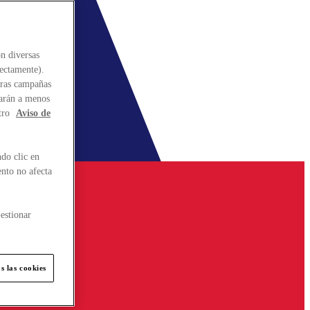
n diversas
rectamente).
stras campañas
larán a menos
tro
Aviso de
do clic en
ento no afecta
estionar
s las cookies