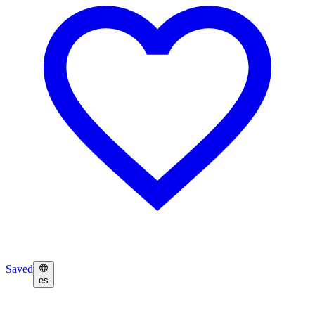
Saved
es