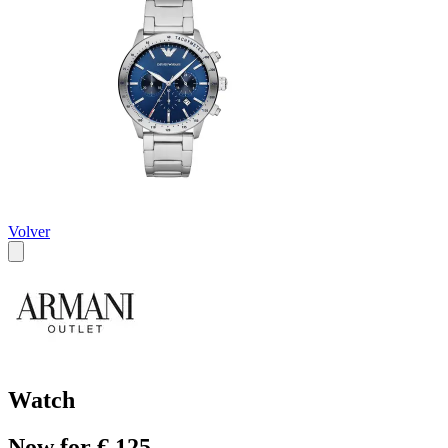
Volver
Watch
Now for € 125