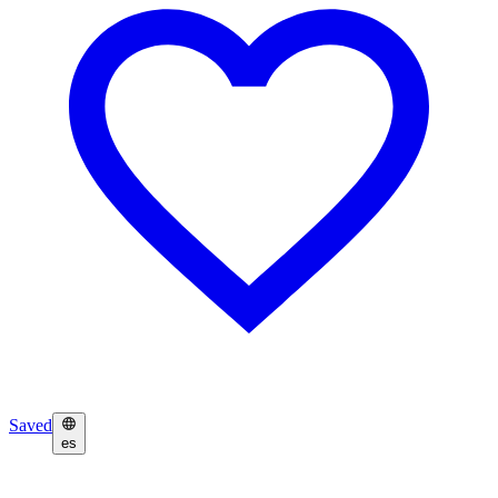
Saved
es