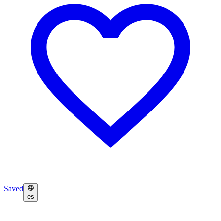
Saved
es